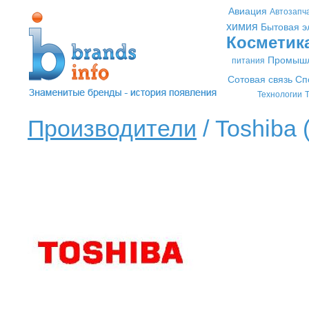
Авиация
Автозапч
химия
Бытовая э
Косметик
Промышл
питания
Сотовая связь
Сп
Технологии
Т
Производители
/ Toshiba 