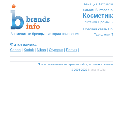
Авиация
Автозапч
химия
Бытовая э
Косметик
Промышл
питания
Сотовая связь
Сп
Технологии
Т
Фототехника
Canon
|
Kodak
|
Nikon
|
Olympus
|
Pentax
|
При использовании материалов сайта, активная ссылка н
© 2008-2020
BrandsInfo.Ru