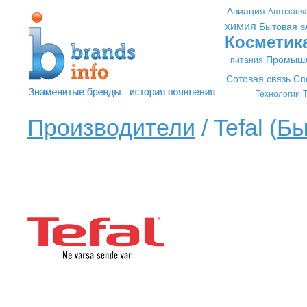
Авиация
Автозапч
химия
Бытовая э
Косметик
Промышл
питания
Сотовая связь
Сп
Технологии
Т
Производители
/ Tefal (
Бы