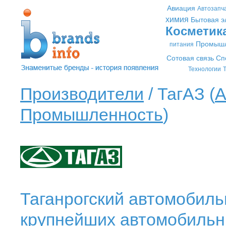
Авиация
Автозапч
химия
Бытовая э
Косметик
Промышл
питания
Сотовая связь
Сп
Технологии
Т
Производители
/ ТагАЗ (
А
Промышленность
)
Таганрогский автомобильн
крупнейших автомобильн