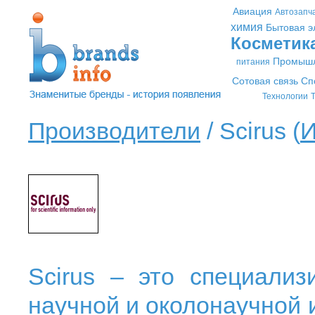
Авиация
Автозапч
химия
Бытовая э
Косметик
Промышл
питания
Сотовая связь
Сп
Технологии
Т
Производители
/ Scirus (
И
Scirus
– это специализ
научной и околонаучной