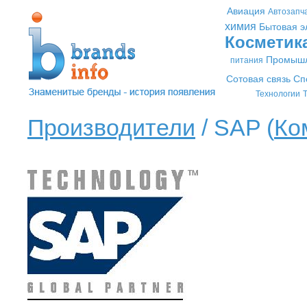
Авиация
Автозапч
химия
Бытовая э
Косметик
Промышл
питания
Сотовая связь
Сп
Технологии
Т
Производители
/ SAP (
Ко