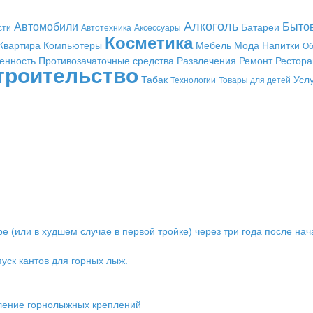
Алкоголь
Автомобили
Быто
Батареи
сти
Автотехника
Аксессуары
Косметика
Квартира
Компьютеры
Мебель
Мода
Напитки
Об
енность
Противозачаточные средства
Развлечения
Ремонт
Рестор
троительство
Табак
Усл
Технологии
Товары для детей
ре (или в худшем случае в первой тройке) через три года после на
уск кантов для горных лыж.
вление горнолыжных креплений