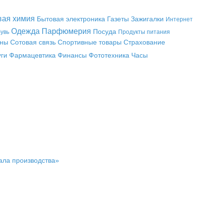
вая химия
Бытовая электроника
Газеты
Зажигалки
Интернет
Одежда
Парфюмерия
Посуда
увь
Продукты питания
аны
Сотовая связь
Спортивные товары
Страхование
уги
Фармацевтика
Финансы
Фототехника
Часы
чала производства»