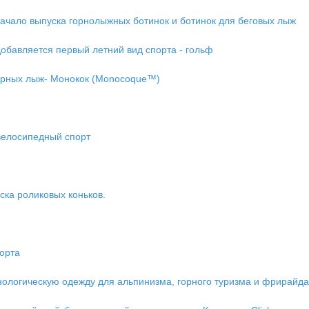
ачало выпуска горнолыжных ботинок и ботинок для беговых лыж
добавляется первый летний вид спорта - гольф
горных лыж- Монокок (Monocoque™)
велосипедный спорт
ска роликовых коньков.
орта
нологическую одежду для альпинизма, горного туризма и фрирайда