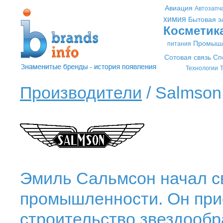
Авиация
Автозапч
химия
Бытовая э
Косметик
Промышл
питания
Сотовая связь
Сп
Технологии
Т
Производители
/ Salmson
Эмиль Сальмсон начал с
промышленности. Он при
строительство звездообр