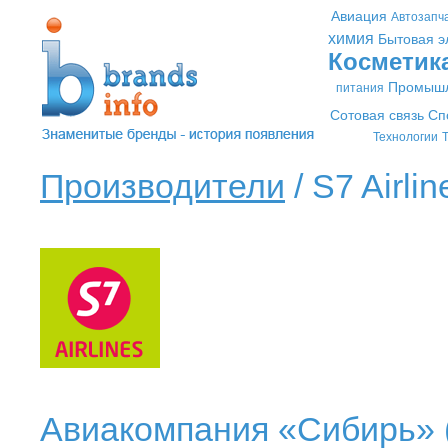
Авиация
Автозапч
химия
Бытовая э
Косметик
Промышл
питания
Сотовая связь
Сп
Технологии
Т
Производители
/ S7 Airlin
Авиакомпания «Сибирь» (S