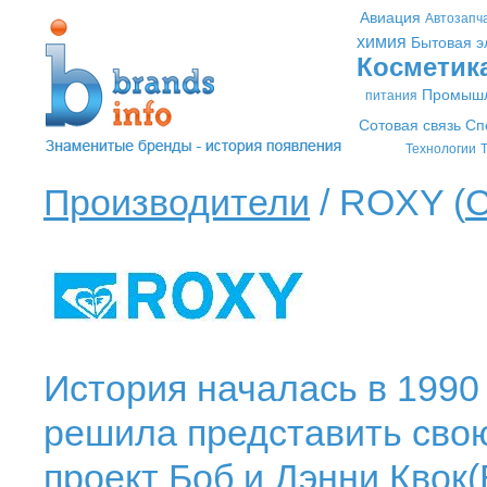
Авиация
Автозапч
химия
Бытовая э
Косметик
Промышл
питания
Сотовая связь
Сп
Технологии
Т
Производители
/ ROXY (
С
История началась в 1990 г
решила представить сво
проект Боб и Дэнни Квок