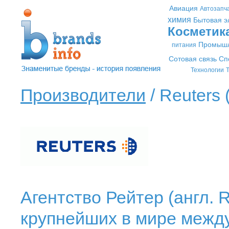
Авиация
Автозапч
химия
Бытовая э
Косметик
Промышл
питания
Сотовая связь
Сп
Технологии
Т
Производители
/ Reuters 
Агентство Рейтер (англ. R
крупнейших в мире между