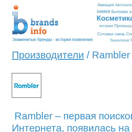
Авиация
Автозапч
химия
Бытовая э
Косметик
Промышл
питания
Сотовая связь
Сп
Технологии
Т
Производители
/ Rambler 
Rambler – первая поиско
Интернета, появилась на 