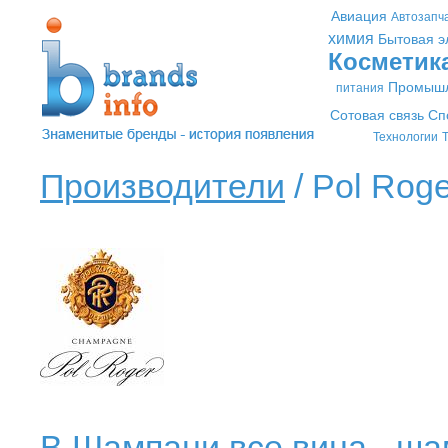
Авиация
Автозапч
химия
Бытовая э
Косметик
Промышл
питания
Сотовая связь
Сп
Технологии
Т
Производители
/ Pol Roge
В Шампани все вина - шам