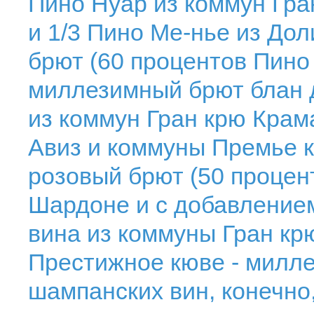
Пино Нуар из коммун Гра
и 1/3 Пино Ме-нье из До
брют (60 процентов Пино
миллезимный брют блан 
из коммун Гран крю Крам
Авиз и коммуны Премье 
розовый брют (50 процен
Шардоне и с добавлением
вина из коммуны Гран кр
Престижное кюве - милле
шампанских вин, конечно,