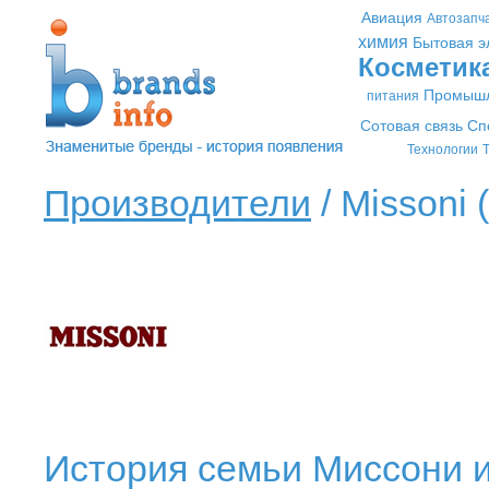
Авиация
Автозапч
химия
Бытовая э
Косметик
Промышл
питания
Сотовая связь
Сп
Технологии
Т
Производители
/ Missoni (
История семьи Миссони и