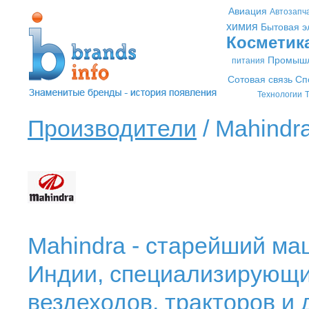
Авиация
Автозапч
химия
Бытовая э
Косметик
Промышл
питания
Сотовая связь
Сп
Технологии
Т
Производители
/ Mahindra
Mahindra - старейший м
Индии, специализирующи
вездеходов, тракторов и