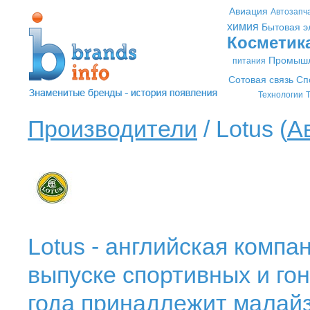
Авиация
Автозапч
химия
Бытовая э
Косметик
Промышл
питания
Сотовая связь
Сп
Технологии
Т
Производители
/ Lotus (
А
Lotus - английская комп
выпуске спортивных и го
года принадлежит малайз