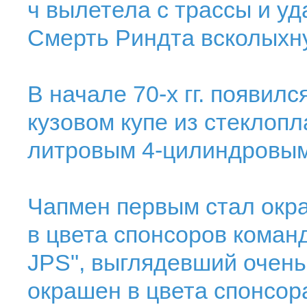
ч вылетела с трассы и у
Смерть Риндта всколыхн
В начале 70-х гг. появился
кузовом купе из стеклоп
литровым 4-цилиндровым
Чапмен первым стал окр
в цвета спонсоров команд
JPS", выглядевший очен
окрашен в цвета спонсор