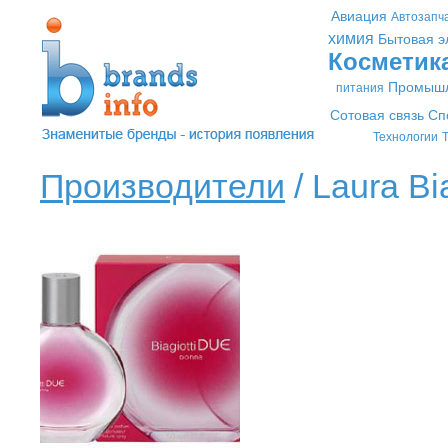
Авиация
Автозапч
химия
Бытовая э
Косметик
Промышл
питания
Сотовая связь
Сп
Технологии
Т
Производители
/ Laura Bia