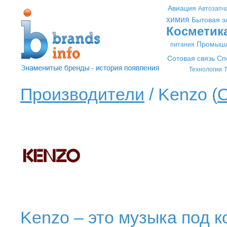
Авиация
Автозапч
химия
Бытовая э
Косметик
Промышл
питания
Сотовая связь
Сп
Технологии
Т
Производители
/ Kenzo (
Kenzo – это музыка под к