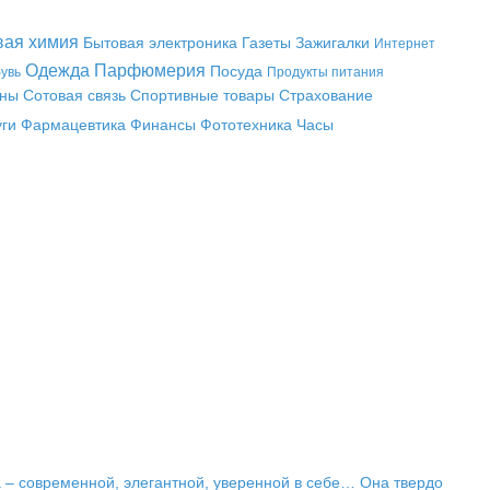
вая химия
Бытовая электроника
Газеты
Зажигалки
Интернет
Одежда
Парфюмерия
Посуда
увь
Продукты питания
аны
Сотовая связь
Спортивные товары
Страхование
уги
Фармацевтика
Финансы
Фототехника
Часы
а – современной, элегантной, уверенной в себе… Она твердо