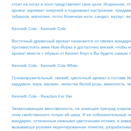
стоит на ногах и ясно представляет свои цели. Искренняя, о
аромат заряжает энергией и поднимает настроение, придава
тубероза, магнолия, лотос Конечная нота: сандал, мускус, я
Kenneth Cole - Kenneth Cole
Восточный древесный аромат начинается со свежих мандари
противостоять зиме Нью-Йорка и достаточно мягкий, чтобы н
аромат вместе с обувью от Кеннет Коул и Вы будете самым 
Kenneth Cole - Kenneth Cole White
Головокружительный, свежий, цветочный аромат в составе б
кардамон, кора, жасмин, лепестки белой розы, жимолость, че
Kenneth Cole - Reaction For Her
Захватывающая женственность, не знающее преград очарован
этом свойственного только ей шика. И ее соблазнительный,
мандарин, оттененные нежными цветочными нотами, в завер
вызывающе розовая акцентированная этикетка, разрабатывал 