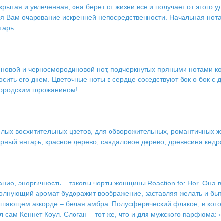
ткрытая и увлеченная, она берет от жизни все и получает от этого 
я Вам очарование искренней непосредственности. Начальная нота:
нтарь
новой и черносмородиновой нот, подчеркнутых пряными нотами к
осить его днем. Цветочные ноты в сердце соседствуют бок о бок с
городским горожанином!
елых восхитительных цветов, для обворожительных, романтичных 
рный янтарь, красное дерево, сандаловое дерево, древесина кедра
ие, энергичность – таковы черты женщины Reaction for Her. Она в
 волнующий аромат будоражит воображение, заставляя желать и бы
шающем аккорде – белая амбра. Полусферический флакон, в котор
сам Кеннет Коул. Слоган – тот же, что и для мужского парфюма: «