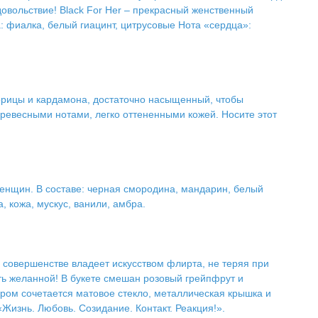
удовольствие! Black For Her – прекрасный женственный
 фиалка, белый гиацинт, цитрусовые Нота «сердца»:
орицы и кардамона, достаточно насыщенный, чтобы
 древесными нотами, легко оттененными кожей. Носите этот
женщин. В составе: черная смородина, мандарин, белый
, кожа, мускус, ванили, амбра.
 совершенстве владеет искусством флирта, не теряя при
ть желанной! В букете смешан розовый грейпфрут и
ом сочетается матовое стекло, металлическая крышка и
Жизнь. Любовь. Созидание. Контакт. Реакция!».