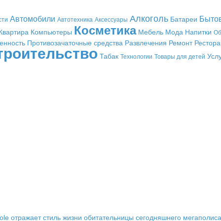
Алкоголь
Автомобили
Быто
Батареи
сти
Автотехника
Аксессуары
Косметика
Квартира
Компьютеры
Мебель
Мода
Напитки
Об
енность
Противозачаточные средства
Развлечения
Ремонт
Рестор
троительство
Табак
Усл
Технологии
Товары для детей
Cole отражает стиль жизни обитательницы сегодняшнего мегаполис