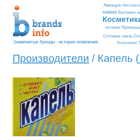
Авиация
Автозапч
химия
Бытовая э
Косметик
Промышл
питания
Сотовая связь
Сп
Технологии
Т
Производители
/ Капель (