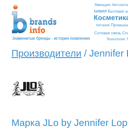
Авиация
Автозапч
химия
Бытовая э
Косметик
Промышл
питания
Сотовая связь
Сп
Технологии
Т
Производители
/ Jennifer
Марка JLo by Jennifer L