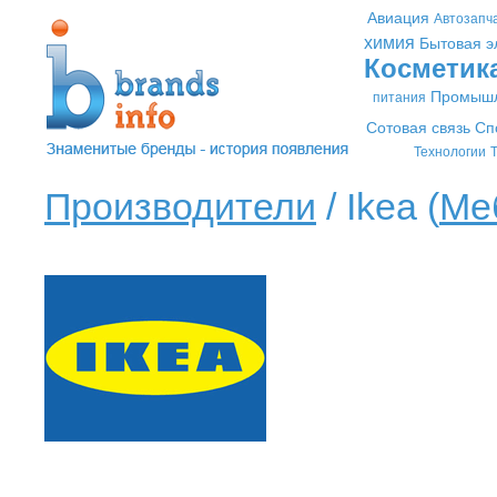
Авиация
Автозапч
химия
Бытовая э
Косметик
Промышл
питания
Сотовая связь
Сп
Технологии
Т
Производители
/ Ikea (
Ме