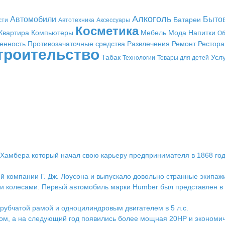
Алкоголь
Автомобили
Быто
Батареи
сти
Автотехника
Аксессуары
Косметика
Квартира
Компьютеры
Мебель
Мода
Напитки
Об
енность
Противозачаточные средства
Развлечения
Ремонт
Рестор
троительство
Табак
Усл
Технологии
Товары для детей
Хамбера который начал свою карьеру предпринимателя в 1868 году
й компании Г. Дж. Лоусона и выпускало довольно странные экипажи
 колесами. Первый автомобиль марки Humber был представлен в 
трубчатой рамой и одноцилиндровым двигателем в 5 л.с.
ом, а на следующий год появились более мощная 20НР и экономи