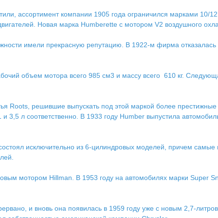
тили, ассортимент компании 1905 года ограничился марками 10/12 
вигателей. Новая марка Humberette с мотором V2 воздушного охл
жности имели прекрасную репутацию. В 1922-м фирма отказалась о
абочий объем мотора всего 985 см3 и массу всего 610 кг. Следующ
тья Roots, решившие выпускать под этой маркой более престижн
 и 3,5 л соответственно. В 1933 году Humber выпустила автомоб
 состоял исключительно из 6-цилиндровых моделей, причем самые 
лей.
вым мотором Hillman. В 1953 году на автомобилях марки Super Sn
ервано, и вновь она появилась в 1959 году уже с новым 2,7-литро