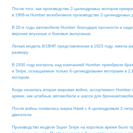
После того, как производство 2-цилиндровых моторов прекра
в 1908-м Humber возобновила производство 2-цилиндровых д
В 20-е годы автомобили Humber благодаря прочности и наде
верхние впускные и боковые выпускные.
Легкая модель 8/18НР, представленная в 1923 году, имела р
размеру.
В 1930 году контроль над компанией Humber приобрели бра
и Snipe, оснащаемые только 6-цилиндровыми моторами в 2,1
мотором.
Когда началась вторая мировая война, ассортимент Humber
армии, как штабные автомобили и шасси для бронеавтомоби
После войны появилась марка Hawk с 4-цилиндровым 2-литро
двигатели.
Производство модели Super Snipe на короткое время было пр