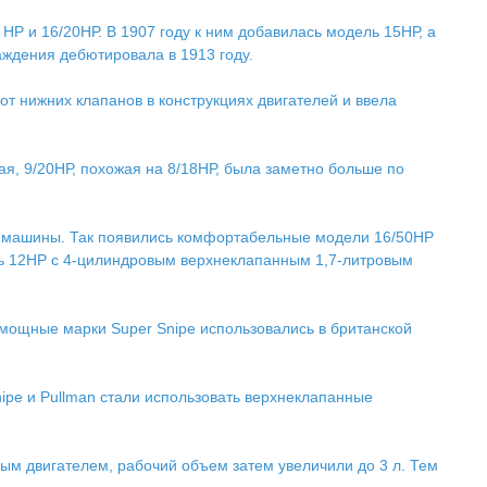
HP и 16/20НР. В 1907 году к ним добавилась модель 15НР, а
аждения дебютировала в 1913 году.
т нижних клапанов в конструкциях двигателей и ввела
ая, 9/20НР, похожая на 8/18НР, была заметно больше по
ые машины. Так появились комфортабельные модели 16/50НР
иль 12НР с 4-цилиндровым верхнеклапанным 1,7-литровым
мощные марки Super Snipe использовались в британской
ipe и Pullman стали использовать верхнеклапанные
вым двигателем, рабочий объем затем увеличили до 3 л. Тем