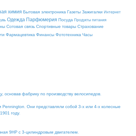
вая химия
Бытовая электроника
Газеты
Зажигалки
Интернет
Одежда
Парфюмерия
Посуда
увь
Продукты питания
аны
Сотовая связь
Спортивные товары
Страхование
уги
Фармацевтика
Финансы
Фототехника
Часы
, основав фабрику по производству велосипедов.
 Pennington. Они представляли собой 3-х или 4-х колесные
1901 году.
чная 9НР с 3-цилиндровым двигателем.