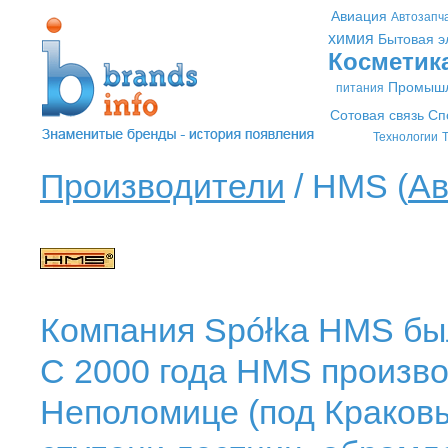
Авиация
Автозапч
химия
Бытовая э
Косметик
Промышл
питания
Сотовая связь
Сп
Технологии
Т
Производители
/ HMS (
Ав
Компания Spółka HMS был
С 2000 года HMS произво
Неполомице (под Краковы