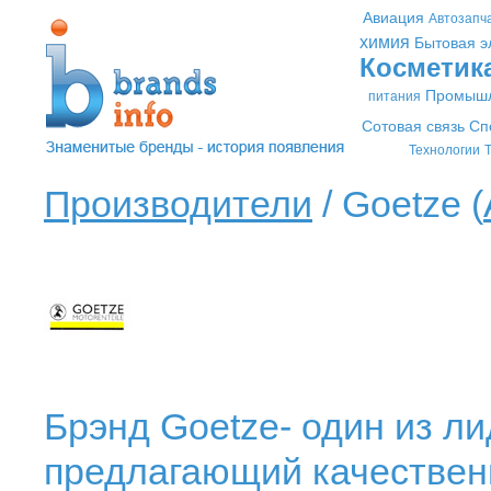
Авиация
Автозапч
химия
Бытовая э
Косметик
Промышл
питания
Сотовая связь
Сп
Технологии
Т
Производители
/ Goetze (
Брэнд Goetze- один из л
предлагающий качествен