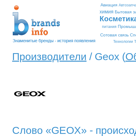
Авиация
Автозапч
химия
Бытовая э
Косметик
Промышл
питания
Сотовая связь
Сп
Технологии
Т
Производители
/ Geox (
О
Слово «GEOX» - происход