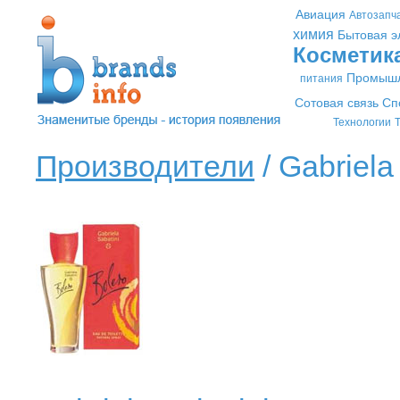
Авиация
Автозапч
химия
Бытовая э
Косметик
Промышл
питания
Сотовая связь
Сп
Технологии
Т
Производители
/ Gabriela 