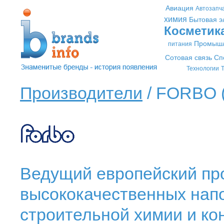
Авиация
Автозапч
химия
Бытовая э
Косметик
Промышл
питания
Сотовая связь
Сп
Технологии
Т
Производители
/ FORBO 
Ведущий европейский пр
высококачественных напо
строительной химии и ко