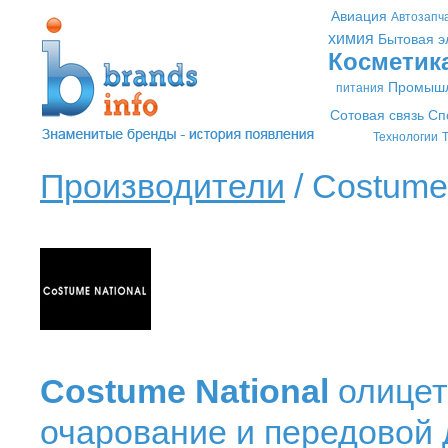
Авиация
Автозапч
химия
Бытовая э
Косметик
Промышл
питания
Сотовая связь
Сп
Технологии
Т
Производители
/ Costume 
Costume National
олицет
очарование и передовой 