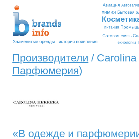
Авиация
Автозапч
химия
Бытовая э
Косметик
Промышл
питания
Сотовая связь
Сп
Технологии
Т
Производители
/ Carolina
Парфюмерия
)
«В одежде и парфюмерии