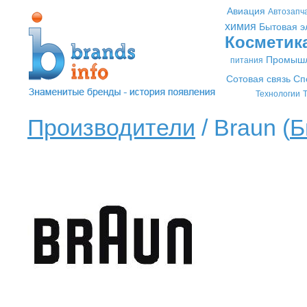
Авиация
Автозапч
химия
Бытовая э
Косметик
Промышл
питания
Сотовая связь
Сп
Технологии
Т
Производители
/ Braun (
Б