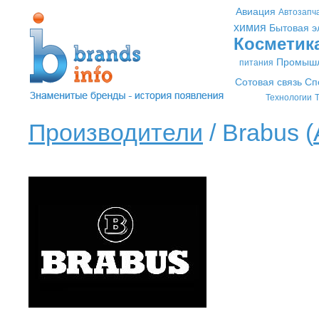
Авиация
Автозапч
химия
Бытовая э
Косметик
Промышл
питания
Сотовая связь
Сп
Технологии
Т
Производители
/ Brabus (