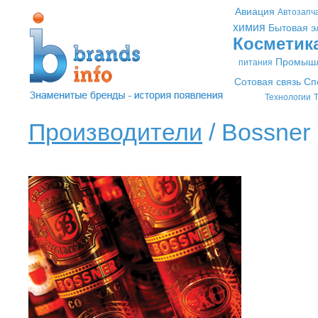
Авиация
Автозапч
химия
Бытовая э
Косметик
Промышл
питания
Сотовая связь
Сп
Технологии
Т
Производители
/ Bossner 