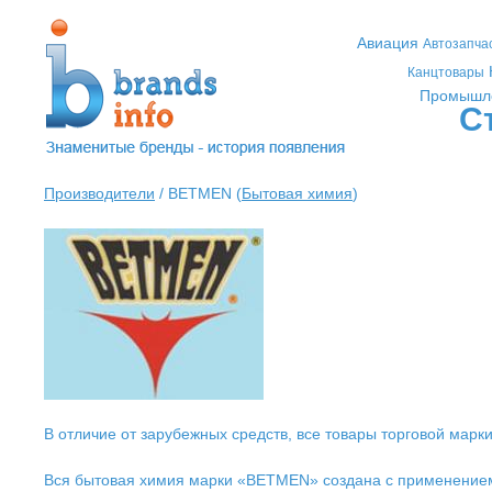
Авиация
Автозапча
Канцтовары
Промышл
С
Производители
/ BETMEN (
Бытовая химия
)
В отличие от зарубежных средств, все товары торговой ма
Вся бытовая химия марки «BETMEN» создана с применением 