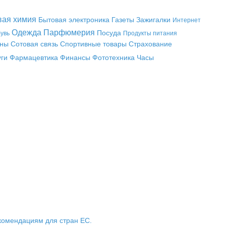
вая химия
Бытовая электроника
Газеты
Зажигалки
Интернет
Одежда
Парфюмерия
Посуда
увь
Продукты питания
аны
Сотовая связь
Спортивные товары
Страхование
уги
Фармацевтика
Финансы
Фототехника
Часы
комендациям для стран ЕС.