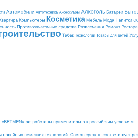
Алкоголь
Автомобили
Быто
Батареи
сти
Автотехника
Аксессуары
Косметика
Квартира
Компьютеры
Мебель
Мода
Напитки
Об
енность
Противозачаточные средства
Развлечения
Ремонт
Рестор
троительство
Табак
Усл
Технологии
Товары для детей
рки «BETMEN» разработаны применительно к российским условиям.
новейших немецких технологий. Состав средств соответствует ре