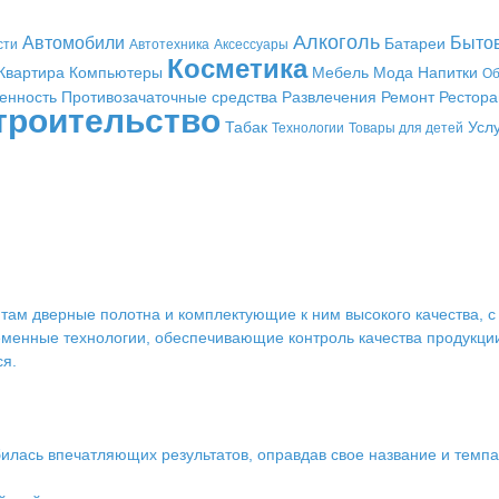
Алкоголь
Автомобили
Быто
Батареи
сти
Автотехника
Аксессуары
Косметика
Квартира
Компьютеры
Мебель
Мода
Напитки
Об
енность
Противозачаточные средства
Развлечения
Ремонт
Рестор
троительство
Табак
Усл
Технологии
Товары для детей
нтам дверные полотна и комплектующие к ним высокого качества, 
менные технологии, обеспечивающие контроль качества продукции 
я.
илась впечатляющих результатов, оправдав свое название и темпа