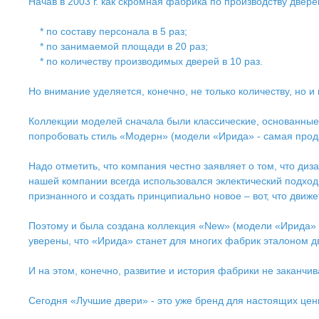
Начав в 2003 г. как скромная фабрика по производству двер
* по составу персонала в 5 раз;
* по занимаемой площади в 20 раз;
* по количеству производимых дверей в 10 раз.
Но внимание уделяется, конечно, не только количеству, но 
Коллекции моделей сначала были классические, основанные 
попробовать стиль «Модерн» (модели «Ирида» - самая прод
Надо отметить, что компания честно заявляет о том, что ди
нашей компании всегда использовался эклектический подход
признанного и создать принципиально новое – вот, что движ
Поэтому и была создана коллекция «New» (модели «Ирида» и
уверены, что «Ирида» станет для многих фабрик эталоном д
И на этом, конечно, развитие и история фабрики не заканчив
Сегодня «Лучшие двери» - это уже бренд для настоящих цени