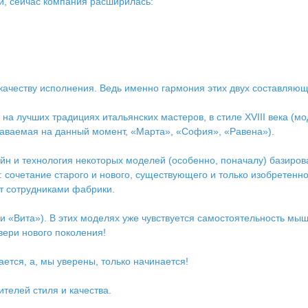
ей, сейчас компания расширилась:
и качеству исполнения. Ведь именно гармония этих двух составляю
на лучших традициях итальянских мастеров, в стиле XVIII века (
аваемая на данный момент, «Марта», «София», «Равена»).
зайн и технология некоторых моделей (особенно, поначалу) базиро
: сочетание старого и нового, существующего и только изобретенн
ет сотрудниками фабрики.
 «Вита»). В этих моделях уже чувствуется самостоятельность мы
вери нового поколения!
ается, а, мы уверены, только начинается!
телей стиля и качества.