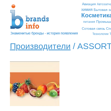
Авиация
Автозапч
химия
Бытовая э
Косметик
Промышл
питания
Сотовая связь
Сп
Технологии
Т
Производители
/ ASSORT