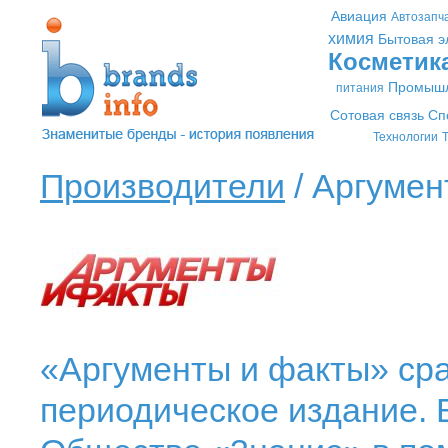
Авиация
Автозапч
химия
Бытовая э
Косметик
Промышл
питания
Сотовая связь
Сп
Технологии
Т
Производители
/ Аргумен
«Аргументы и факты» ср
периодическое издание. 