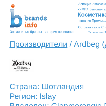
Авиация
Автозапч
химия
Бытовая э
Косметик
Промышл
питания
Сотовая связь
Сп
Технологии
Т
Производители
/ Ardbeg (
Страна: Шотландия
Регион: Islay
Владелец: Glenmorangie P