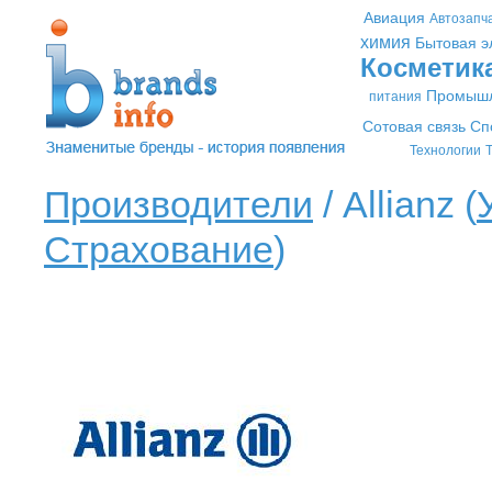
Авиация
Автозапч
химия
Бытовая э
Косметик
Промышл
питания
Сотовая связь
Сп
Технологии
Т
Производители
/ Allianz (
Страхование
)