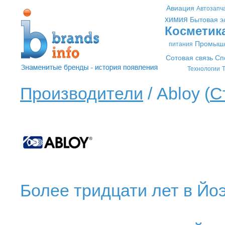
Авиация
Автозапч
химия
Бытовая э
Косметик
Промышл
питания
Сотовая связь
Сп
Технологии
Т
Производители
/ Abloy (
С
Более тридцати лет в Йоэ